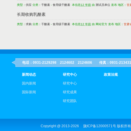
类型：
供应
分类：
干酪素
-
食用级干酪素
本信息
12 年前
由
测试员单位
发布 地区：
甘
长期收购乳酪素
类型：
求购
分类：
干酪素
-
食用级干酪素
本信息
12 年前
由 网站官方 发布 地区：
甘肃
电话：0931-2129298 2124602 2124606 传真：0931-21
新闻动态
研究中心
政策法规
国内新闻
研究中心
国际新闻
研究成果
研究团队
Copyright @ 2013-
2026
陇ICP备12000571号
版权所