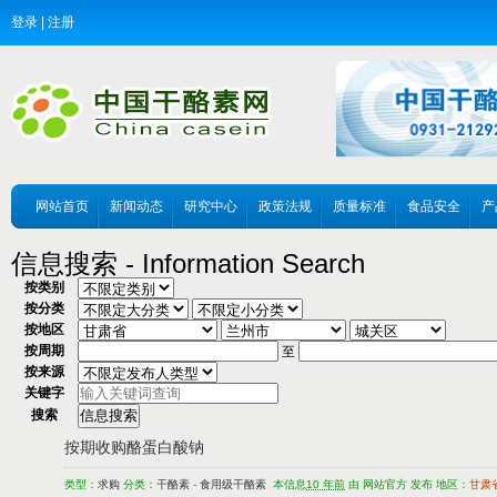
登录
|
注册
网站首页
新闻动态
研究中心
政策法规
质量标准
食品安全
产
信息搜索 - Information Search
按类别
按分类
按地区
按周期
至
按来源
关键字
搜索
按期收购酪蛋白酸钠
类型：
求购
分类：
干酪素
-
食用级干酪素
本信息
10 年前
由 网站官方 发布 地区：
甘肃